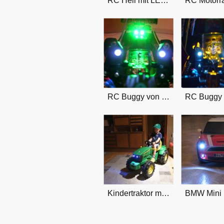
RC Heli mit LED Positionslichter
RC Buggy von Kyosho
Kindertraktor mit Licht