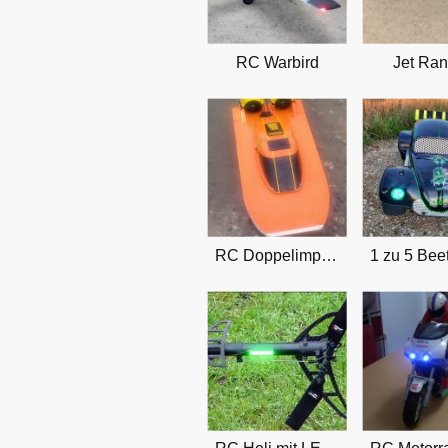
RC Warbird
Jet Ran
RC Doppelimpeller Boot