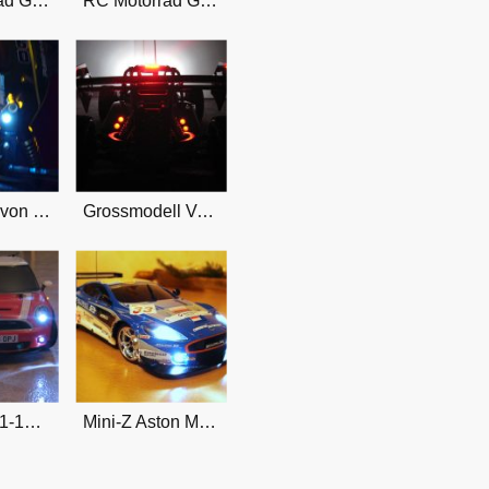
RC Motorrad Graupner 1986 Vintage
RC Motorrad Graupner 1986 Vintage
RC Buggy von Kyosho
Grossmodell Verbrenner Carson
BMW Mini 1-10 RC Car
Mini-Z Aston Martin